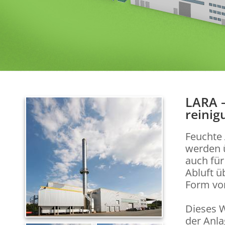
LARA –
reinig
Feuchte 
werden ü
auch für
Abluft ü
Form vo
Dieses W
der Anla