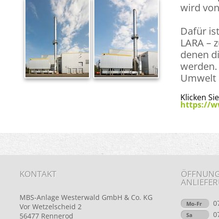
wird von
Dafür is
LARA – z
denen di
werden. 
Umwelt 
Klicken Si
https://
KONTAKT
ÖFFNUNGS
ANLIEFE
MBS-Anlage Westerwald GmbH & Co. KG
0
Mo-Fr
Vor Wetzelscheid 2
0
56477 Rennerod
Sa